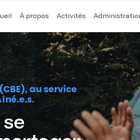
ueil
À propos
Activités
Administratio
(CBE), au service
îné.e.s.
 se