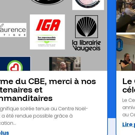
me du CBE, merci à nos
Le
tenaires et
cél
manditaires
Le Ce
anniv
gnifique soirée tenue au Centre Noël-
au Ce
t a été rendue possible grâce à
cation...
Lire
plus