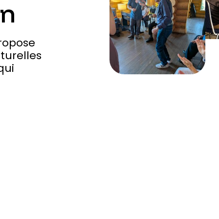
en
ropose
lturelles
qui