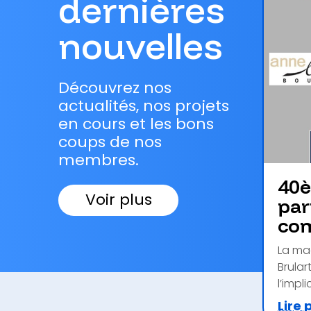
dernières
nouvelles
Découvrez nos
actualités, nos projets
en cours et les bons
coups de nos
membres.
40è
Voir plus
par
com
La ma
Brular
l’impli
Lire 