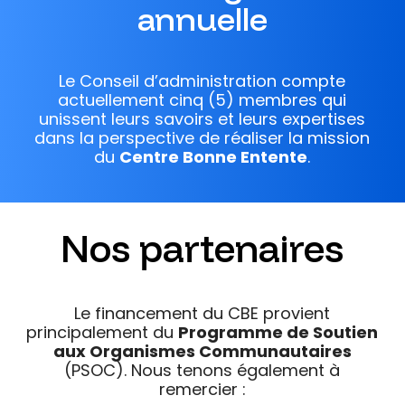
annuelle
Le Conseil d’administration compte
actuellement cinq (5) membres qui
unissent leurs savoirs et leurs expertises
dans la perspective de réaliser la mission
du
Centre Bonne Entente
.
Nos partenaires
Le financement du CBE provient
principalement du
Programme de Soutien
aux Organismes Communautaires
(PSOC). Nous tenons également à
remercier :